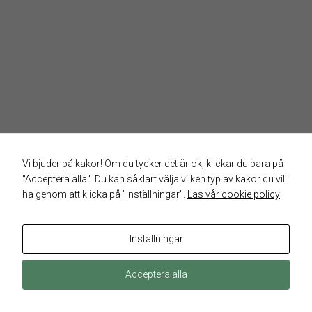
Vi bjuder på kakor! Om du tycker det är ok, klickar du bara på
"Acceptera alla". Du kan såklart välja vilken typ av kakor du vill
ha genom att klicka på "Inställningar".
Läs vår cookie policy
Inställningar
HEM
VALNYHETER RIKTPUNKT.NU
SKP.SE
Acceptera alla
Hestia | Utvecklat av
ThemeIsle