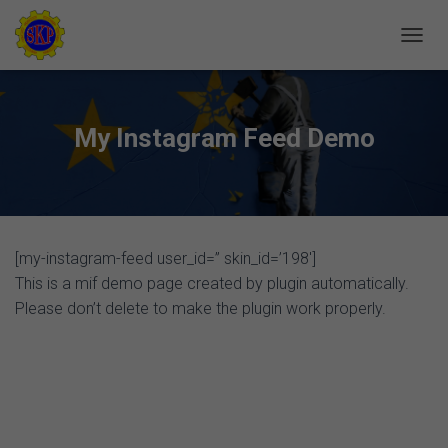
S
L
Å
P
Å
My Instagram Feed Demo
/
A
V
N
A
V
[my-instagram-feed user_id=” skin_id=’198′]
I
G
This is a mif demo page created by plugin automatically.
E
Please don’t delete to make the plugin work properly.
R
I
N
G